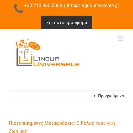
Μετάβαση
+30 210 960 0009
info@linguauniversale.gr
|
στο
περιεχόμενο
Ζητήστε προσφορά
Προηγούμενο
Πιστοποιημένες Μεταφράσεις: Ο Ρόλος τους στη
Ζωή μας