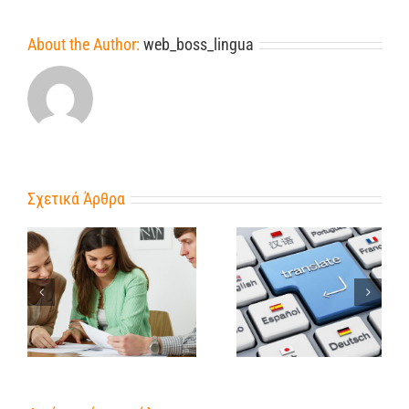
About the Author:
web_boss_lingua
Σχετικά Άρθρα
Επικυρωμένες
ς
μεταφράσεις: Η Σημασία
και Οι Πρακτικές τους