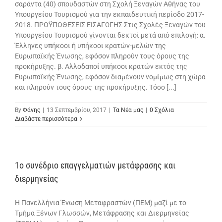
σαράντα (40) σπουδαστών στη Σχολή Ξεναγών Αθήνας του
Υπουργείου Τουρισμού για την εκπαιδευτική περίοδο 2017-
2018. ΠΡΟΫΠΟΘΕΣΕΙΣ ΕΙΣΑΓΩΓΗΣ Στις Σχολές Ξεναγών του
Υπουργείου Τουρισμού γίνονται δεκτοί μετά από επιλογή: α.
Έλληνες υπήκοοι ή υπήκοοι κρατών-μελών της
Ευρωπαϊκής Ένωσης, εφόσον πληρούν τους όρους της
προκήρυξης. β. Αλλοδαποί υπήκοοι κρατών εκτός της
Ευρωπαϊκής Ένωσης, εφόσον διαμένουν νομίμως στη χώρα
και πληρούν τους όρους της προκήρυξης. Τόσο [...]
By
Φάνης
|
13 Σεπτεμβρίου, 2017
|
Τα Νέα μας
|
0 Σχόλια
Διαβάστε περισσότερα
1o συνέδριο επαγγελματιών μετάφρασης και
διερμηνείας
Η Πανελλήνια Ένωση Μεταφραστών (ΠΕΜ) μαζί με το
Τμήμα Ξένων Γλωσσών, Μετάφρασης και Διερμηνείας